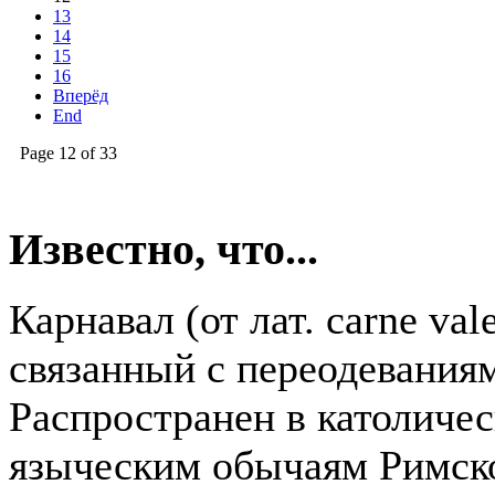
13
14
15
16
Вперёд
End
Page 12 of 33
Известно, что...
Карнавал (от лат. carne va
связанный с переодевания
Распространен в католичес
языческим обычаям Римск