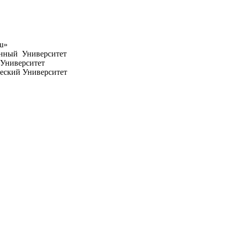
ru»
енный Университет
Университет
еский Университет